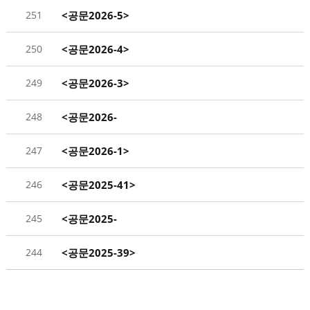
251
<공문2026-5>
함평군공무원노동조합 2025년 하반기분 회계 감...
250
<공문2026-4>
전국 시군구연맹 제6대 출범식 참석 협조
249
<공문2026-3>
신규임용 공무원과 노조위원장 간담회 개최
248
<공문2026-
2>2025년 12월 공무원 면제시간 결과 제출
247
<공문2026-1>
함평군공무원노동조합 지부장 선출 협조
246
<공문2025-41>
시군구연맹 제29차 정기대의원대회 참석 협조
245
<공문2025-
40>2025년 11월 공무원 면제시간 결과 제출
244
<공문2025-39>
함평군공무원노동조합 농협예금 상품 가입 및 해...