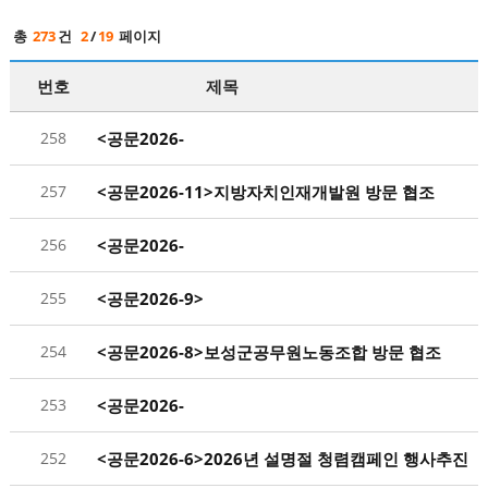
총
273
건
2
/
19
페이지
번호
제목
258
<공문2026-
12>2026년 3월 공무원 면제시간 결과 제출
257
<공문2026-11>지방자치인재개발원 방문 협조
256
<공문2026-
10>2026년 2월 공무원 면제시간 결과 제출
255
<공문2026-9>
대한민국공무원노동조합총연맹 제7대 출범식 참석 협
254
<공문2026-8>보성군공무원노동조합 방문 협조
253
<공문2026-
7>2026년 1월 공무원 면제시간 결과 제출
252
<공문2026-6>2026년 설명절 청렴캠페인 행사추진