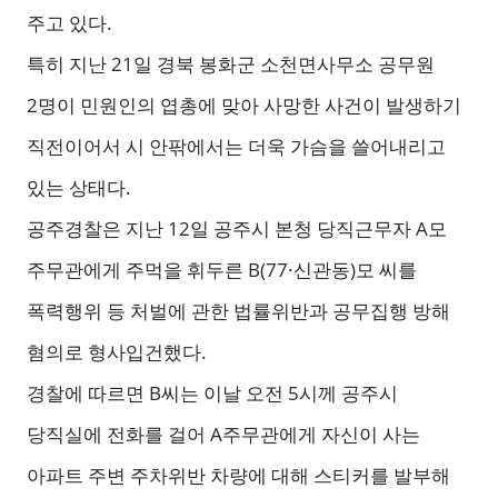
주고 있다.
특히 지난 21일 경북 봉화군 소천면사무소 공무원
2명이 민원인의 엽총에 맞아 사망한 사건이 발생하기
직전이어서 시 안팎에서는 더욱 가슴을 쓸어내리고
있는 상태다.
공주경찰은 지난 12일 공주시 본청 당직근무자 A모
주무관에게 주먹을 휘두른 B(77·신관동)모 씨를
폭력행위 등 처벌에 관한 법률위반과 공무집행 방해
혐의로 형사입건했다.
경찰에 따르면 B씨는 이날 오전 5시께 공주시
당직실에 전화를 걸어 A주무관에게 자신이 사는
아파트 주변 주차위반 차량에 대해 스티커를 발부해