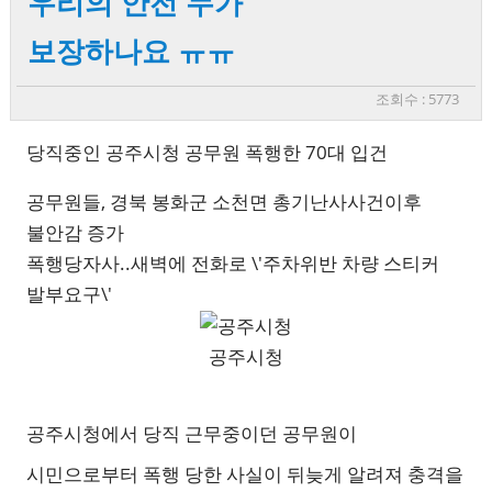
우리의 안전 누가
보장하나요 ㅠㅠ
조회수 : 5773
당직중인 공주시청 공무원 폭행한 70대 입건
공무원들, 경북 봉화군 소천면 총기난사사건이후
불안감 증가
폭행당자사..새벽에 전화로 \'주차위반 차량 스티커
발부요구\'
공주시청
공주시청에서 당직 근무중이던 공무원이
시민으로부터 폭행 당한 사실이 뒤늦게 알려져 충격을