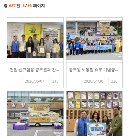
총
687
건
3
/
86
페이지
전입·신규임용 공무원과 간담회 실시 (...
공무원 노동절 휴무 기념행사(26.4.3...
2026/05/07
215
2026/04/30
220