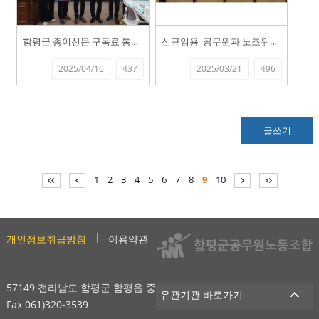
함평군 종이신문 구독료 통합 일원화 달성...
신규임용 공무원과 노조위원장간 간담회 ...
2025/04/10
437
2025/03/21
496
글쓰기
1
2
3
4
5
6
7
8
9
10
개인정보취급방침
이용약관
사이트맵
57149 전라남도 함평군 함평읍 중앙길 200 Tel 061)320-2981
유관기관 바로가기
Fax 061)320-3539