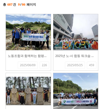
총
687
건
9
/
86
페이지
노동조합과 함께하는 함평군 농촌 일손돕기...
2025년 노-사 합동 워크숍 실시-3
2025/06/09
226
2025/05/25
459