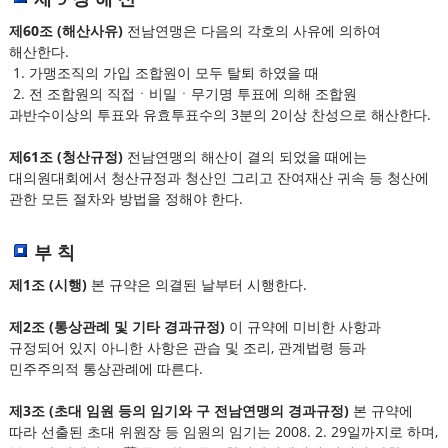
제60조 (해산사유)
전남연맹은 다음의 각호의 사유에 의하여
해산한다.
1. 가맹조직의 가입 조합원이 모두 탈퇴 하였을 때
2. 전 조합원의 직접ㆍ비밀ㆍ무기명 투표에 의해 조합원
과반수이상의 투표와 유효투표수의 3분의 2이상 찬성으로 해산한다.
제61조 (청산규정)
전남연맹의 해산이 결의 되었을 때에는
대의원대회에서 청산규정과 청산인 그리고 잔여재산 귀속 등 청산에
관한 모든 절차와 방법을 정해야 한다.
부 칙
제1조 (시행)
본 규약은 의결된 날부터 시행한다.
제2조 (통상관례 및 기타 경과규정)
이 규약에 미비한 사항과
규정되어 있지 아니한 사항은 관습 및 조리, 관계법령 등과
민주주의적 통상관례에 따른다.
제3조 (초대 임원 등의 임기와 구 전남연맹의 경과규정)
본 규약에
따라 선출된 초대 위원장 등 임원의 임기는 2008. 2. 29일까지로 하며,