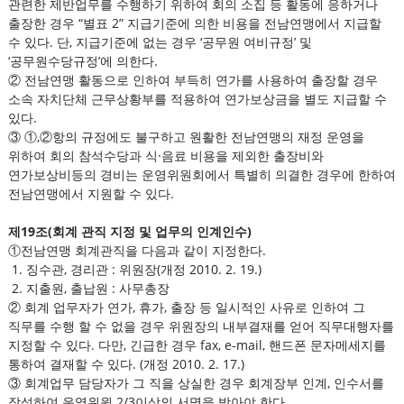
관련한 제반업무를 수행하기 위하여 회의 소집 등 활동에 응하거나
출장한 경우 “별표 2” 지급기준에 의한 비용을 전남연맹에서 지급할
수 있다. 단, 지급기준에 없는 경우 ‘공무원 여비규정’ 및
‘공무원수당규정’에 의한다.
② 전남연맹 활동으로 인하여 부득히 연가를 사용하여 출장할 경우
소속 자치단체 근무상황부를 적용하여 연가보상금을 별도 지급할 수
있다.
③ ①,②항의 규정에도 불구하고 원활한 전남연맹의 재정 운영을
위하여 회의 참석수당과 식·음료 비용을 제외한 출장비와
연가보상비등의 경비는 운영위원회에서 특별히 의결한 경우에 한하여
전남연맹에서 지원할 수 있다.
제19조(회계 관직 지정 및 업무의 인계인수)
①전남연맹 회계관직을 다음과 같이 지정한다.
1. 징수관, 경리관 : 위원장(개정 2010. 2. 19.)
2. 지출원, 출납원 : 사무총장
② 회계 업무자가 연가, 휴가, 출장 등 일시적인 사유로 인하여 그
직무를 수행 할 수 없을 경우 위원장의 내부결재를 얻어 직무대행자를
지정할 수 있다. 다만, 긴급한 경우 fax, e-mail, 핸드폰 문자메세지를
통하여 결재할 수 있다. (개정 2010. 2. 17.)
③ 회계업무 담당자가 그 직을 상실한 경우 회계장부 인계, 인수서를
작성하여 운영위원 2/3이상의 서명을 받아야 한다.